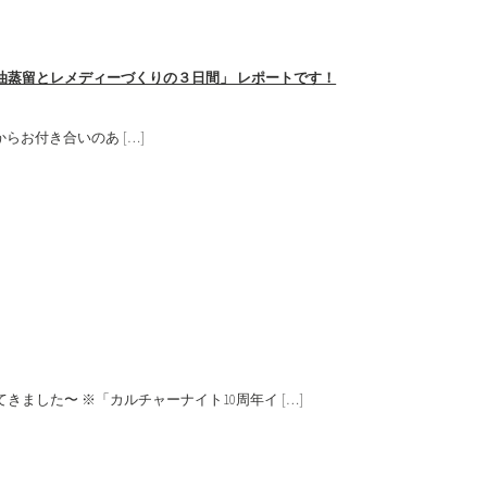
油蒸留とレメディーづくりの３日間」 レポートです！
お付き合いのあ […]
ました〜 ※「カルチャーナイト10周年イ […]