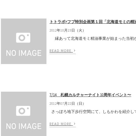
トトラボ×フプ特別企画第１回「北海道モミの精
2012年10月23日（火）
縁あって北海道モミ精油事業が始まった当初から
›
READ MORE
7/14 札幌カルチャーナイト10周年イベント〜
2012年07月22日（日）
さっぽろ地下歩行空間にて、しもかわを紹介してき
›
READ MORE