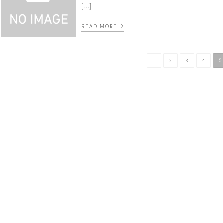
[…]
›
READ MORE
...
2
3
4
5