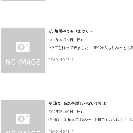
7/8 旭川やまもりまつり〜
2012年07月22日（日）
今年も行って来ました NPO法人もりねっと北海道
›
READ MORE
今日は、森のお話じゃないですよ
2012年06月03日（日）
今日は、田植えのお話〜 下川でも27℃以上！ 田植え
›
READ MORE