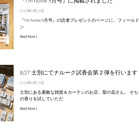
『I’m home 9月号』に掲載されました
2016年8月22日
『I’m home 9月号』の読者プレゼントのページに、フィー
ン
Read More »
8/27 士別にてナルーク試香会第２弾を行います
2016年8月13日
士別にある素敵な雑貨＆カーテンのお店、梨の花さん。 そちら
の香りを試していただ
Read More »