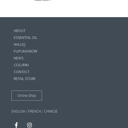
ABOUT
ESSENTIAL OIL
NALUQ
FUPUNOMORI
NEWS
COLUMN
CONTACT
RETAIL STORE
Online Shop
ENGLISH
/
FRENCH
/
CHINESE