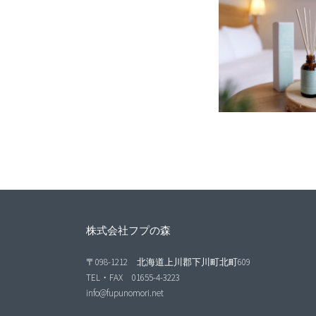
株式会社フプの森
〒098-1212 北海道上川郡下川町北町609
TEL・FAX 01655-4-3223
info@fupunomori.net