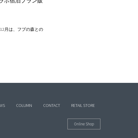
ラボ宿泊プラン販
-12月は、フプの森との
WS
COLUMN
CONTACT
RETAIL STORE
Online Shop