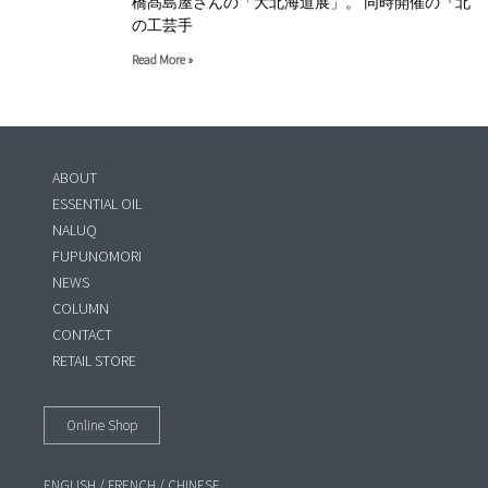
橋髙島屋さんの「大北海道展」。 同時開催の『北
の工芸手
Read More »
ABOUT
ESSENTIAL OIL
NALUQ
FUPUNOMORI
NEWS
COLUMN
CONTACT
RETAIL STORE
Online Shop
ENGLISH
/
FRENCH
/
CHINESE