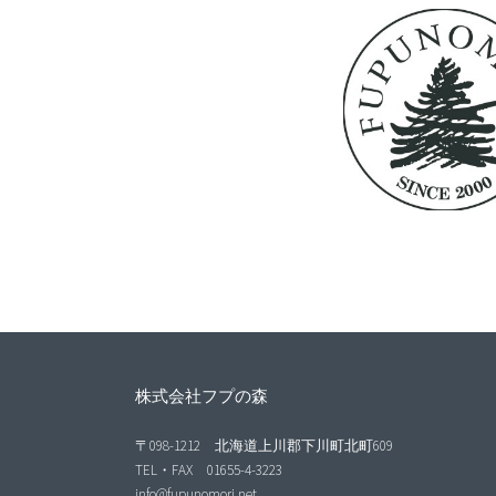
株式会社フプの森
〒098-1212 北海道上川郡下川町北町609
TEL・FAX 01655-4-3223
info@fupunomori.net