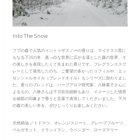
Into The Snow
フプの森で人気のイントゥザスノーの香りは、マイナス30度に
もなる下川の冬、真っ白な世界に広がる凜とした森の世界、そ
の美しさを表現したくて生まれた香りです。フレグランススプ
レーとして発売したのち、ご要望の多かったリフィルや、エッ
センシャルオイル（ブレンドオイル）もシリーズに加わりまし
た。香りのブレンドは、ハーブアロマ研究家、八林素子さんに
よるもの。八林さんは下川在住経験もあり、イメージした情景
を細部の印象まで香りと言葉で表現してくださいました。下川
の森の美しい冬を、ぜひじっくりお楽しみください。
天然精油 ／トドマツ、オレンジスジート、グレープフルーツ、
ベルガモット、イランイラン、ラベンダー、ローズマリー