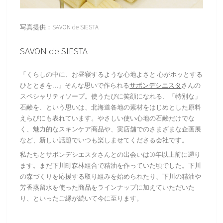
写真提供：SAVON de SIESTA
SAVON de SIESTA
「くらしの中に、お昼寝するような心地よさと 心がホッとする
ひとときを…」そんな思いで作られる
サボンデシエスタ
さんの
スペシャリティソープ。使うたびに笑顔になれる、「特別な」
石鹸を、という思いは、北海道各地の素材をはじめとした原料
えらびにも表れています。やさしい使い心地の石鹸だけでな
く、魅力的なスキンケア商品や、実店舗でのさまざまな企画展
など、新しい話題でいつも楽しませてくださる会社です。
私たちとサボンデシエスタさんとの出会いは10年以上前に遡り
ます。まだ下川町森林組合で精油を作っていた頃でした。下川
の森づくりを応援する取り組みを始められたり、下川の精油や
芳香蒸留水を使った商品をラインナップに加えていただいた
り、といったご縁が続いて今に至ります。