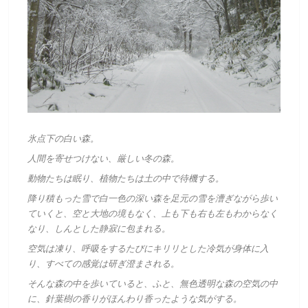
氷点下の白い森。
人間を寄せつけない、厳しい冬の森。
動物たちは眠り、植物たちは土の中で待機する。
降り積もった雪で白一色の深い森を足元の雪を漕ぎながら歩い
ていくと、空と大地の境もなく、上も下も右も左もわからなく
なり、しんとした静寂に包まれる。
空気は凍り、呼吸をするたびにキリリとした冷気が身体に入
り、すべての感覚は研ぎ澄まされる。
そんな森の中を歩いていると、ふと、無色透明な森の空気の中
に、針葉樹の香りがほんわり香ったような気がする。