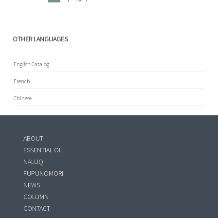
OTHER LANGUAGES
English Catalog
French
Chinese
ABOUT
ESSENTIAL OIL
NALUQ
FUPUNOMORI
NEWS
COLUMN
CONTACT