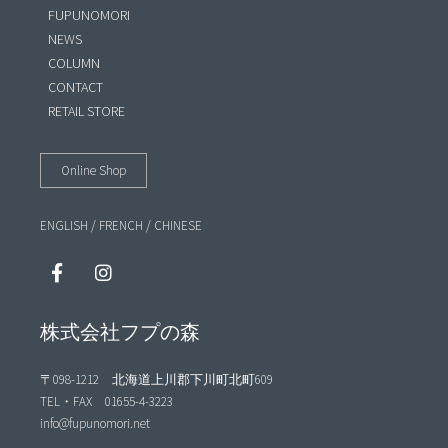
FUPUNOMORI
NEWS
COLUMN
CONTACT
RETAIL STORE
Online Shop
ENGLISH
/
FRENCH
/
CHINESE
株式会社フプの森
〒098-1212 北海道上川郡下川町北町609
TEL・FAX 01655-4-3223
info@fupunomori.net