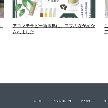
」
アロマテラピー新事典に、フプの森が紹介
こ
されました
ABOUT
ESSENTIAL OIL
PRODUCT
NE