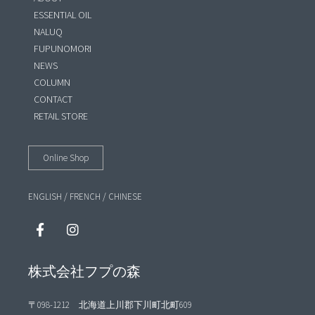
ESSENTIAL OIL
NALUQ
FUPUNOMORI
NEWS
COLUMN
CONTACT
RETAIL STORE
Online Shop
ENGLISH
/
FRENCH
/
CHINESE
株式会社フプの森
〒098-1212 北海道上川郡下川町北町609