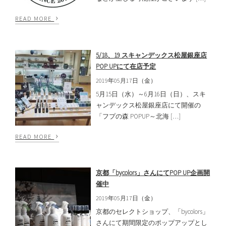
›
READ MORE
5/18、19 スキャンデックス松屋銀座店
POP UPにて在店予定
2019年05月17日（金）
5月15日（水）～6月16日（日）、スキ
ャンデックス松屋銀座店にて開催の
「フプの森 POPUP～北海 […]
›
READ MORE
京都「bycolors」さんにてPOP UP企画開
催中
2019年05月17日（金）
京都のセレクトショップ、「bycolors」
さんにて期間限定のポップアップとし