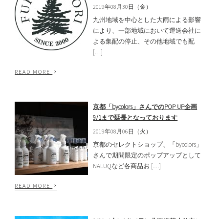
2019年08月30日（金）
九州地域を中心とした大雨による影響
により、一部地域において運送会社に
よる集配の停止、その他地域でも配
[…]
›
READ MORE
京都「bycolors」さんでのPOP UP企画
9/1まで延長となっております
2019年08月06日（火）
京都のセレクトショップ、「bycolors」
さんで期間限定のポップアップとして
NALUQなど各商品お […]
›
READ MORE