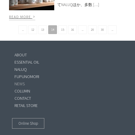
てNALUQほか、多数 […]
›
READ MORE
...
12
13
14
15
16
...
20
30
...
ABOUT
ESSENTIAL OIL
NALUQ
FUPUNOMORI
NEWS
COLUMN
CONTACT
RETAIL STORE
Online Shop