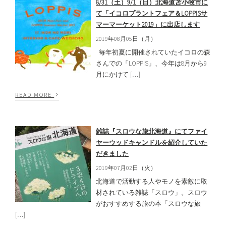
8/31（土）9/1（日）北海道苫小牧市に
て「イコロプラントフェア＆LOPPISサ
マーマーケット2019」に出店します
2019年08月05日（月）
毎年初夏に開催されていたイコロの森
さんでの「LOPPIS」、今年は8月から9
月にかけて […]
›
READ MORE
雑誌『スロウな旅北海道』にてファイ
ヤーウッドキャンドルを紹介していた
だきました
2019年07月02日（火）
北海道で活動する人やモノを素敵に取
材されている雑誌「スロウ」。スロウ
がおすすめする旅の本「スロウな旅
[…]