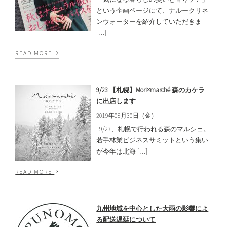
という企画ページにて、ナルークリネ
ンウォーターを紹介していただきま
[…]
›
READ MORE
9/23 【札幌】Mori×marché 森のカケラ
に出店します
2019年08月30日（金）
9/23、札幌で行われる森のマルシェ。
若手林業ビジネスサミットという集い
が今年は北海 […]
›
READ MORE
九州地域を中心とした大雨の影響によ
る配送遅延について