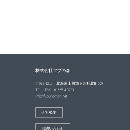
株式会社フプの森
〒098-1212 北海道上川郡下川町北町609
TEL・FAX 01655-4-3223
info@fupunomori.net
会社概要
お問い合わせ