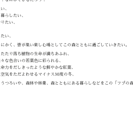
たい、
に暮らしたい、
やりたい、
みたい、
とにかく、皆が集い楽しむ場としてこの森とともに過ごしていきたい。
したたり落ち植物の生命が満ちあふれ、
様々な色合いの若葉色に彩られる、
生命力をだしきったような鮮やかな紅葉、
空気をただよわせるマイナス30度の冬、
のうつろいや、森林や林業、森とともにある暮らしなどをこの「フプの