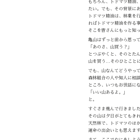
もちろん、トドマツ精油
たい。でも、その背景に
トドマツ精油は、林業を
ればトドマツ精油を作る
そこを皆さんにもっと知
亀山はずっと前から思っ
「あのさ、山買う？」
とつぶやくと、そのとた
山を買う…そのひとこと
でも、山なんてどうやっ
森林組合の人や知人に相
ところ、いつもお世話に
「いい山あるよ。」
と。
すぐさま飛んで行きまし
その山は夕日がとてもき
天然林で、トドマツのほ
運命の出会いとも思えま
さて、ここでなにをしよ