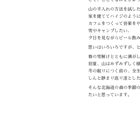
山の手入れの方法を試し
家を建ててハイジのよう
カフェをつくって音楽を
雪中キャンプしたい、
夕日を見ながらビール飲
思いはいろいろですが、
春の雪解けとともに滴が
初夏、山はみずみずしく
冬の眠りにつく前の、全
しんと静まり返り凛とした
そんな北海道の森の季節
たいと思っています。