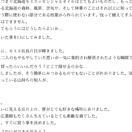
、つまり北海道モミエッセンシャルオイルはとてもよいものだし、もっ
ある北海道の森林、風景、空気や、そして林業のことはそれ以上に知っ
行う際に使わない部分である枝葉から作られています。伐って植えて手
事はできません。
ってもらうにはどうしたらよいか…
ていた事を口にしてみました。
んに、モミエ社長の目が輝きました。
に二人のもやもやしていた思いが一気に集約され解消されたような瞬間
て買ったらいいんだろう？どこで探せるのかな…
談しましたが、そう簡単にみつかるものでもないことがわかりました。
なっている山持ちの知人が、
た。
れいに見える丘の上の、皆がとても好きな場所にありました。
か広葉樹もたくさん生えているとても素敵な森でした。
す。すぐに買う事を決めました。
う？なにができるだろう？