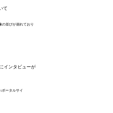
いて
像の並びが崩れており
」にインタビューが
SDGsポータルサイ