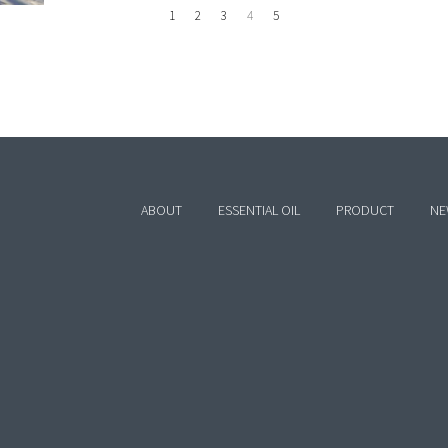
1
2
3
4
5
ABOUT
ESSENTIAL OIL
PRODUCT
NE